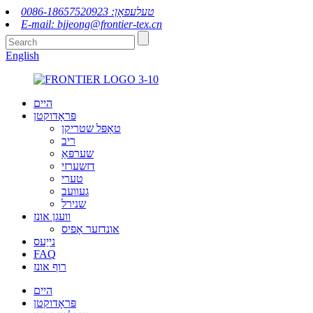
טעלעפאָן: 0086-18657520923
E-mail: bjjeong@frontier-tex.cn
English
היים
פּראָדוקטן
טאָפּל שטריקן
ריב
שערפּאַ
דזשערזי
טערי
געוועב
שנירל
וועגן אונז
אונדזער אָפיס
נייַעס
FAQ
רוף אונז
היים
פּראָדוקטן