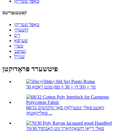
טאָפּל שטריקן
קאַטעגאָריעס
טאָפּל שטריקן
דזשערזי
ריב
שערפּאַ
טערי
געוועב
שנירל
פיטשערד פּראָדוקטן
50 סר + (50 דן + 30 ד ספּ) פונט ראָמאַ
68/32 וואַטע פּאָלי ינטערלאַק פֿאַר מלבושים
פּאָליקאַטאַן ...
70/30 פּאָלי רייַאָן דזשאַקקאַרד גוט האַנדפיל