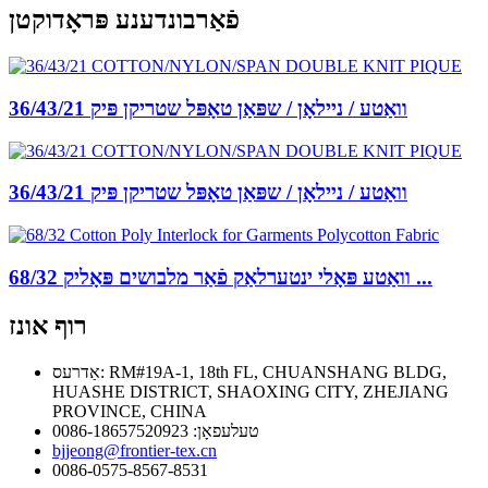
פֿאַרבונדענע פּראָדוקטן
36/43/21 וואַטע / ניילאָן / שפּאַן טאָפּל שטריקן פּיק
36/43/21 וואַטע / ניילאָן / שפּאַן טאָפּל שטריקן פּיק
68/32 וואַטע פּאָלי ינטערלאַק פֿאַר מלבושים פּאָליק ...
רוף אונז
אַדרעס: RM#19A-1, 18th FL, CHUANSHANG BLDG,
HUASHE DISTRICT, SHAOXING CITY, ZHEJIANG
PROVINCE, CHINA
טעלעפאָן: 0086-18657520923
bjjeong@frontier-tex.cn
0086-0575-8567-8531