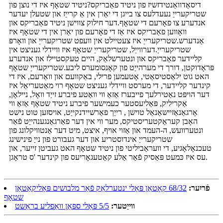
דיסאַדוואַנטידזשיז פון ניטיד פאַבריקס?ניטיד שטאָף איז די נוצן פון
שטריקערייַ נעעדלעס צו בייגן די יאַרן אין אַ קרייַז און שטעלן יעדער
אנדערע צו פאָרעם די שטאָף.דער חילוק צווישן ניטיד פאַבריקס און
וואָווען פאַבריקס איז אַז די פאָרעם פון יאַרן אין די שטאָף איז
אַנדערש.שטריקערייַ איז צעטיילט אין וועפט שטריקערייַ און וואָרפּ
שטריקערייַ.דערווייַל, שטריקערייַ שטאָף איז וויידלי געניצט אין
קליידער פאַבריקס און ונטערשלאַק, היים טעקסטיילז און אנדערע
פּראָדוקטן, דורך די מערהייַט פון קאָנסומערס ליבע.שטריקערייַ שטאָף
האט גוט ילאַסטיסאַטי, אָטעמען פרילי, באַקוועם און וואַרעם, איז די
קינדער קליידער, די מערסט וויידלי געניצט שטאָף רוי מאַטעריאַל איז
דער הויפּט נאַטירלעך פייבערז אַזאַ ווי וואַטע פיברע זייַד וואָל, ניילאָן,
אַקריליק, פּאַליעסטער כעמישער פיברע ניטיד שטאָף אַזאַ ווי
אָרגאַנאַזיישאַנאַל טוישן , רייַך פאַרשיידנקייַט, אויסזען טוט נישט
האָבן קעראַקטעריסטיקס, מער ווי אין דער פאַרגאַנגענהייַט פֿאַר
ונטערוועש, ה-העמד און אַזוי אויף, איצט, מיט דער אַנטוויקלונג פון
שטריקערייַ אינדוסטריע און דער געבורט פון נייַ פינישינג
טעכנאָלאָגיע, די וועראַביליטי פון ניטיד שטאָף האט געביטן זייער, און
עס איז כּמעט פּאַסיק פֿאַר אַלע קאַטעגאָריעס פון קינדער 'ס טראָגן.
פֿריִער:
68/32 קאָטאַן פּאָלי ינטערלאַק פֿאַר מלבושים פּאָליקאַטאַן
שטאָף
ווייַטער:
5/5 פּאַלי ספּאַן וואַפליע בראַשט