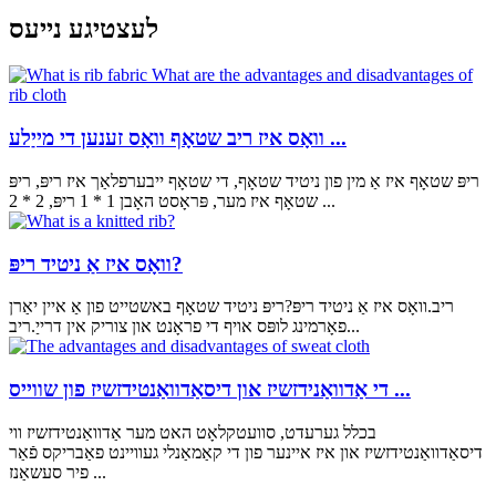
לעצטיגע נייעס
וואָס איז ריב שטאָף וואָס זענען די מייַלע ...
ריפּ שטאָף איז אַ מין פון ניטיד שטאָף, די שטאָף ייבערפלאַך איז ריפּ, ריפּ
שטאָף איז מער, פּראָסט האָבן 1 * 1 ריפּ, 2 * 2 ...
וואָס איז אַ ניטיד ריפּ?
ריב.וואָס איז אַ ניטיד ריפּ?ריפּ ניטיד שטאָף באשטייט פון אַ איין יאַרן
פאָרמינג לופּס אויף די פראָנט און צוריק אין דרייַ.ריב...
די אַדוואַנידזשיז און דיסאַדוואַנטידזשיז פון שווייס ...
בכלל גערעדט, סוועטקלאָט האט מער אַדוואַנטידזשיז ווי
דיסאַדוואַנטידזשיז און איז איינער פון די קאַמאַנלי געוויינט פאַבריקס פֿאַר
פיר סעשאַנז ...