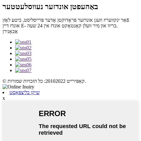
באַהעפטן אונדזער נעווסלעטטער
פֿאַר ינקוועריז וועגן אונדזער פּראָדוקטן אָדער פּרייסליסט, ביטע לאָזן
אונדז דיין E- בריוו און מיר וועלן קאָנטאַקט אונדז אין 24 שעה.
אַבאָנירן
© קאַפּירייט 20102022: כל הזכויות שמורות.
שיקן בליצפּאָסט
x