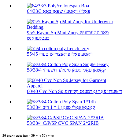
64/33/3 פּאָלי / וואַטע / שפּאַן באָאַ
95/5 Rayon Sp Mini Zurry פֿאַר ונטערוועש
בעטגעוואַנט
55/45 וואַטע פּאַלי פראנצויזיש טערי
58/38/4 קאָטאַן פּאָלי ספּאַן סינגלע דזשערזי
60/40 Cvc Non Sp דזשערזי פֿאַר גאַרמענט קליידונג
58/38/4 קאָטאַן פּאָלי ספּאַן 1 * 1 ריב
58/38/4 C/P/SP CVC SPAN 2*2RIB
50 סר + (50 דן + 30 ד ספּ) פונט ראָמאַ