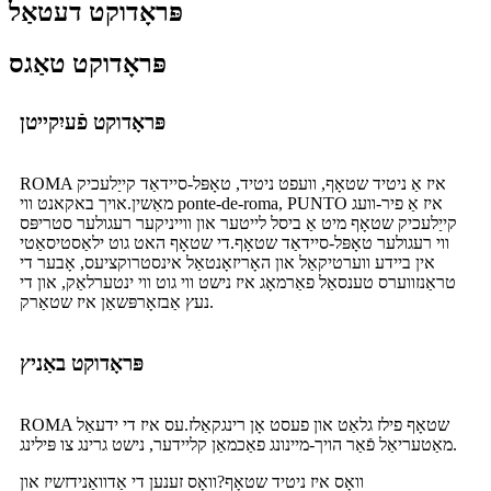
פּראָדוקט דעטאַל
פּראָדוקט טאַגס
פּראָדוקט פֿעיִקייטן
ROMA איז אַ ניטיד שטאָף, וועפט ניטיד, טאָפּל-סיידאַד קייַלעכיק
מאַשין.אויך באקאנט ווי ponte-de-roma, PUNTO איז אַ פיר-וועג
קייַלעכיק שטאָף מיט אַ ביסל לייטער און ווייניקער רעגולער סטריפּס
ווי רעגולער טאָפּל-סיידאַד שטאָף.די שטאָף האט גוט ילאַסטיסאַטי
אין ביידע ווערטיקאַל און האָריזאָנטאַל אינסטרוקציעס, אָבער די
טראַנזווערס טענסאַל פאַרמאָג איז נישט ווי גוט ווי ינטערלאַק, און די
נעץ אַבזאָרפּשאַן איז שטאַרק.
פּראָדוקט באַניץ
ROMA שטאָף פילז גלאַט און פעסט אָן רינגקאַלז.עס איז די ידעאַל
מאַטעריאַל פֿאַר הויך-מיינונג פאַכמאַן קליידער, נישט גרינג צו פּילינג.
וואָס איז ניטיד שטאָף?וואָס זענען די אַדוואַנידזשיז און