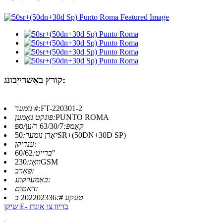
קורץ באַשרייַבונג:
FT-220301-2
נומער #:
PUNTO ROMA
פּונקט נאָמען:
קאָמפּ:
63/30/7 ר/ען/ספּ
50SR+(50DN+30D SP)
יאַרן נומער:
ענדיקן:
60/62"
ברייט:
230GSM
וואָג:
פאַרב:
באַמערקונג:
דאטום:
טעקע #:
202202336 ב
שיקן E- בריוו צו אונדז