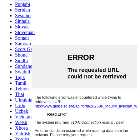
Punjabi
Serbian
Sesotho
Sinhala
Slovak
Slovenian
Somali
Samoan
Scots Gaelic
Shona
Sindhi
Sundanese
Swahili
Tajik
Tamil
Telugu
Thai
Ukrainian
Urdu
Uzbek
Vietnamese
Welsh
Xhosa
Yiddish
Yoruba