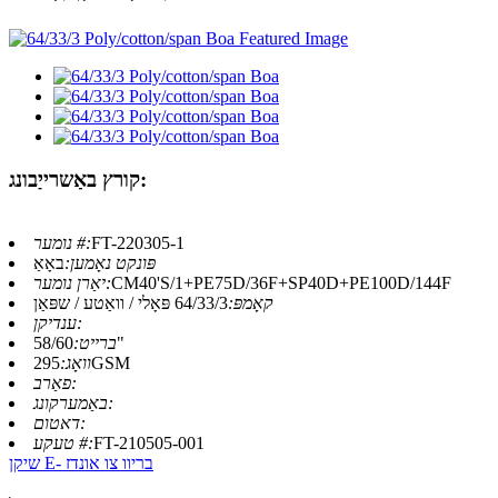
קורץ באַשרייַבונג:
FT-220305-1
נומער #:
פּונקט נאָמען:
באָאַ
CM40'S/1+PE75D/36F+SP40D+PE100D/144F
יאַרן נומער:
קאָמפּ:
64/33/3 פּאָלי / וואַטע / שפּאַן
ענדיקן:
58/60"
ברייט:
295GSM
וואָג:
פאַרב:
באַמערקונג:
דאטום:
FT-210505-001
טעקע #:
שיקן E- בריוו צו אונדז