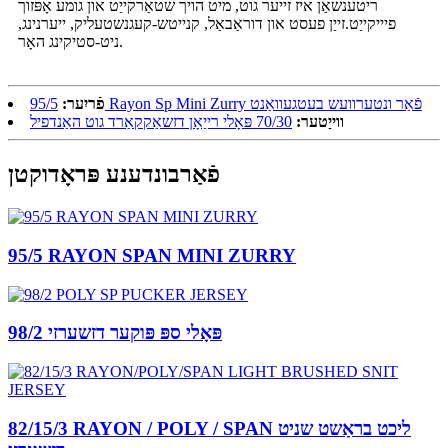
ריטענשאַן איז זייער גוט, מיט הויך שטאַרקייַט און גומע אָפּזוך
פיייקייַט.זייַן פעסט און דוראַבאַל, קנייטש-קעגנשטעליק, ייערנינג,
ניט-סטיקינג האָר.
95/5 Rayon Sp Mini Zurry פֿאַר ונטערוועש בעטגעוואַנט
פֿריִער:
ווייַטער:
70/30 פּאָלי רייַאָן דזשאַקקאַרד גוט האַנדפיל
פֿאַרבונדענע פּראָדוקטן
95/5 RAYON SPAN MINI ZURRY
98/2 פּאָלי ספּ פּוקער דזשערזי
82/15/3 RAYON / POLY / SPAN ליכט בראַשט שניט