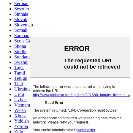
Serbian
Sesotho
Sinhala
Slovak
Slovenian
Somali
Samoan
Scots Gaelic
Shona
Sindhi
Sundanese
Swahili
Tajik
Tamil
Telugu
Thai
Ukrainian
Urdu
Uzbek
Vietnamese
Welsh
Xhosa
Yiddish
Yoruba
Zulu