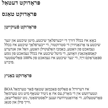
פּראָדוקט דעטאַל
פּראָדוקט טאַגס
פּראָדוקט פֿעיִקייטן
באָאַ איז בכלל דורך די ייבערפלאַך שיכטע, מיטן שיכטע און ינער
שיכטע צו אָרגאַניזירן די סטרוקטור, די ייבערפלאַך שיכטע איז בכלל
געמאכט פון וואַטע, באַמבו האָלצקוילן וואַטע, וואָל און אנדערע
קאַמפּאָונאַנץ וואָווען, די מיטל שיכטע איז בכלל געמאכט פון גומע
ספּאַנדאַקס זייַד, די ינער שיכטע איז געמאכט פון 100% פּאַליעסטער
פיברע.
פּראָדוקט באַניץ
BOA איז דערווייַל אַ פאָלקס פאַכמאַן שטאָף פֿאַר טערמאַל
ונטערוועש אין די מאַרק.עס איז אַ ניטיד שטאָף מיט גוט טערמאַל
פאָרשטעלונג. די אַדוואַנטידזשיז זענען ילאַסטיסאַטי, גוט ינסאַליישאַן,
ווייך פילן און סנאַג.