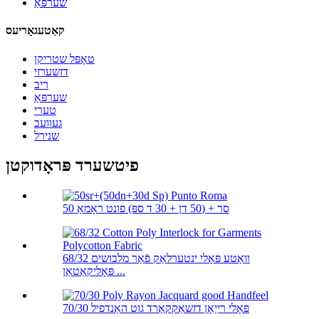
שערפּאַ
קאַטעגאָריעס
טאָפּל שטריקן
דזשערזי
ריב
שערפּאַ
טערי
געוועב
שנירל
פיטשערד פּראָדוקטן
50 סר + (50 דן + 30 ד ספּ) פונט ראָמאַ
68/32 וואַטע פּאָלי ינטערלאַק פֿאַר מלבושים
פּאָליקאַטאַן ...
70/30 פּאָלי רייַאָן דזשאַקקאַרד גוט האַנדפיל