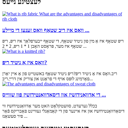
לעצטיגע נייעס
וואָס איז ריב שטאָף וואָס זענען די מייַלע ...
ריפּ שטאָף איז אַ מין פון ניטיד שטאָף, די שטאָף ייבערפלאַך איז ריפּ, ריפּ
שטאָף איז מער, פּראָסט האָבן 1 * 1 ריפּ, 2 * 2 ...
וואָס איז אַ ניטיד ריפּ?
ריב.וואָס איז אַ ניטיד ריפּ?ריפּ ניטיד שטאָף באשטייט פון אַ איין יאַרן
פאָרמינג לופּס אויף די פראָנט און צוריק אין דרייַ.ריב...
די אַדוואַנידזשיז און דיסאַדוואַנטידזשיז פון שווייס ...
בכלל גערעדט, סוועטקלאָט האט מער אַדוואַנטידזשיז ווי
דיסאַדוואַנטידזשיז און איז איינער פון די קאַמאַנלי געוויינט פאַבריקס פֿאַר
פיר סעשאַנז ...