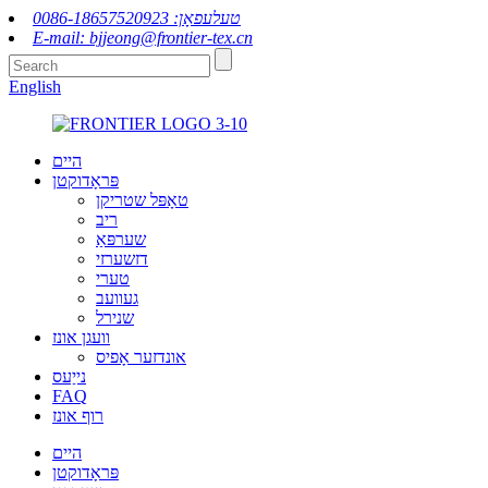
טעלעפאָן: 0086-18657520923
E-mail: bjjeong@frontier-tex.cn
English
היים
פּראָדוקטן
טאָפּל שטריקן
ריב
שערפּאַ
דזשערזי
טערי
געוועב
שנירל
וועגן אונז
אונדזער אָפיס
נייַעס
FAQ
רוף אונז
היים
פּראָדוקטן