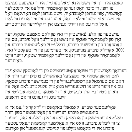
לאַמבהאַיר זיך איז נישט אַ נאָרמאַל טערמין, איז די געשעפט געניצט
צו רופן, די סיבה וואָס גערופן קאַזשמיר, ווייַל עס איז קינסטלעך
קאַזשמיר, אַזוי גערופן לאַמבהאַיר, נישט גערופן לאַם האָר.לאַם וואָל
איז נישט אַזוי טייַער ווי לאַם וואָל, אָבער עס איז ווי וואַרעם ווי לאַם
וואָל.אַזוי עס איז וויידלי געניצט אין די קליידער אינדוסטריע.
ערשטער פון אַלע, פֿאַרשטיין די זאַץ פון לאַם סאַמעט שטאָף.דער
זאַץ פון לאַמבהאַיר שטאָף איז נישט נאַטירלעך וואָל פיברע, עס איז
קאַמפּאָוזד פון כעמישער פיברע, בכלל 70% פּאַליעסטער פיברע און
30% אַקריליק פיברע צונויפגיסן, אין טערמינען פון זייַן טעקסטיל זאַץ,
לאַמבהאַיר שטאָף און ריין נאַטירלעך קאַזשמיר שטאָף, זייער ווייַט
באַזונדער.
דערנאָך פֿאַרשטיין די טשאַראַקטעריסטיקס פון די לאַמסקין שטאָף.די
לאַם אַראָפּ שטאָף איז ספּעציעל באהאנדלט צו פילן זייער ווייך און
האט גוט טערמאַל פאָרשטעלונג.ווייַל פון די כעמישער פיברע שטאָף,
עס איז זייער גרינג צו דזשענערייט סטאַטיק עלעקטרע.לאם וואָל איז
וואָרפּ ניטיד בייַ הויך גיכקייַט, אַזוי די שטאָף ברעאַטהאַביליטי איז
זייער גוט, ווי געזונט ווי גוט דראַפּינג.
פּאָליעסטער פיברע, קאַמאַנלי באקאנט ווי "דאַקראָן".עס איז אַ
סינטעטיש פיברע דערייווד פון פּאַליעסטער ספּון דורך
פּאָליקאַנדענסיישאַן פון אָרגאַניק דיאַסאַד און דיאַלקאָהאָל, ריפערד
צו ווי ליבלינג פיברע, וואָס איז אַ פּאָלימער קאַמפּאַונד.פּאָליעסטער
פיברע איז די ביגאַסט מייַלע פון ​​קנייטש קעגנשטעל און פאָרעם