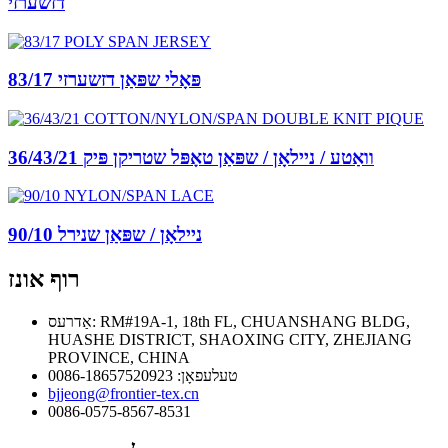
דזשערזי
83/17 פּאָלי שפּאַן דזשערזי
36/43/21 וואַטע / ניילאָן / שפּאַן טאָפּל שטריקן פּיק
90/10 ניילאָן / שפּאַן שנירל
רוף אונז
אַדרעס: RM#19A-1, 18th FL, CHUANSHANG BLDG,
HUASHE DISTRICT, SHAOXING CITY, ZHEJIANG
PROVINCE, CHINA
טעלעפאָן: 0086-18657520923
bjjeong@frontier-tex.cn
0086-0575-8567-8531