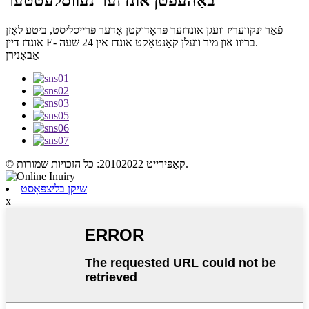
באַהעפטן אונדזער נעווסלעטטער
פֿאַר ינקוועריז וועגן אונדזער פּראָדוקטן אָדער פּרייסליסט, ביטע לאָזן
אונדז דיין E- בריוו און מיר וועלן קאָנטאַקט אונדז אין 24 שעה.
אַבאָנירן
© קאַפּירייט 20102022: כל הזכויות שמורות.
שיקן בליצפּאָסט
x