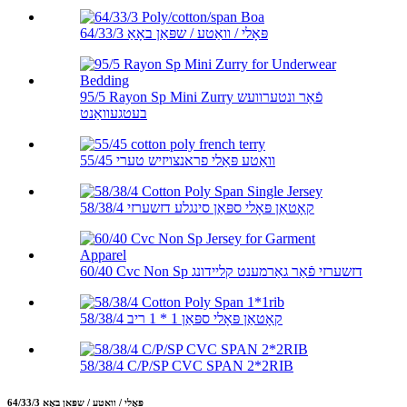
64/33/3 פּאָלי / וואַטע / שפּאַן באָאַ
95/5 Rayon Sp Mini Zurry פֿאַר ונטערוועש
בעטגעוואַנט
55/45 וואַטע פּאַלי פראנצויזיש טערי
58/38/4 קאָטאַן פּאָלי ספּאַן סינגלע דזשערזי
60/40 Cvc Non Sp דזשערזי פֿאַר גאַרמענט קליידונג
58/38/4 קאָטאַן פּאָלי ספּאַן 1 * 1 ריב
58/38/4 C/P/SP CVC SPAN 2*2RIB
64/33/3 פּאָלי / וואַטע / שפּאַן באָאַ