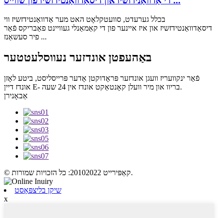
די אַדוואַנידזשיז און דיסאַדוואַנטידזשיז פון שווייס ...
בכלל גערעדט, סוועטקלאָט האט מער אַדוואַנטידזשיז ווי
דיסאַדוואַנטידזשיז און איז איינער פון די קאַמאַנלי געוויינט פאַבריקס פֿאַר
פיר סעשאַנז ...
באַהעפטן אונדזער נעווסלעטטער
פֿאַר ינקוועריז וועגן אונדזער פּראָדוקטן אָדער פּרייסליסט, ביטע לאָזן
אונדז דיין E- בריוו און מיר וועלן קאָנטאַקט אונדז אין 24 שעה.
אַבאָנירן
© קאַפּירייט 20102022: כל הזכויות שמורות.
שיקן בליצפּאָסט
x