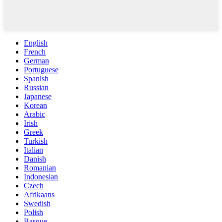
English
French
German
Portuguese
Spanish
Russian
Japanese
Korean
Arabic
Irish
Greek
Turkish
Italian
Danish
Romanian
Indonesian
Czech
Afrikaans
Swedish
Polish
Basque