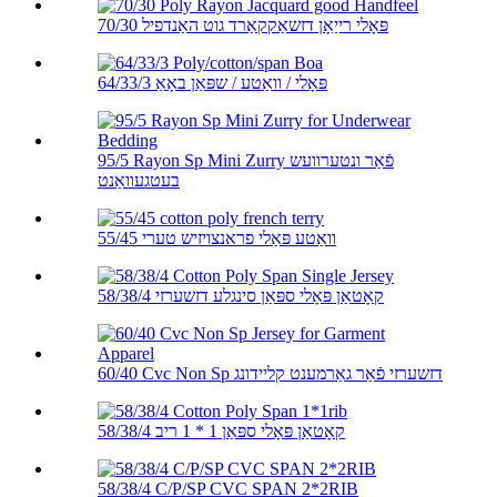
70/30 פּאָלי רייַאָן דזשאַקקאַרד גוט האַנדפיל
64/33/3 פּאָלי / וואַטע / שפּאַן באָאַ
95/5 Rayon Sp Mini Zurry פֿאַר ונטערוועש
בעטגעוואַנט
55/45 וואַטע פּאַלי פראנצויזיש טערי
58/38/4 קאָטאַן פּאָלי ספּאַן סינגלע דזשערזי
60/40 Cvc Non Sp דזשערזי פֿאַר גאַרמענט קליידונג
58/38/4 קאָטאַן פּאָלי ספּאַן 1 * 1 ריב
58/38/4 C/P/SP CVC SPAN 2*2RIB