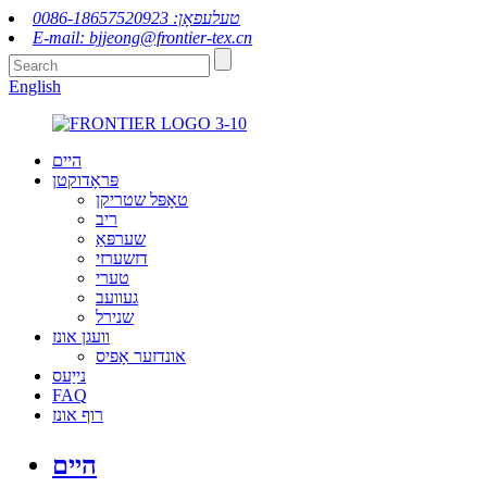
טעלעפאָן: 0086-18657520923
E-mail: bjjeong@frontier-tex.cn
English
היים
פּראָדוקטן
טאָפּל שטריקן
ריב
שערפּאַ
דזשערזי
טערי
געוועב
שנירל
וועגן אונז
אונדזער אָפיס
נייַעס
FAQ
רוף אונז
היים