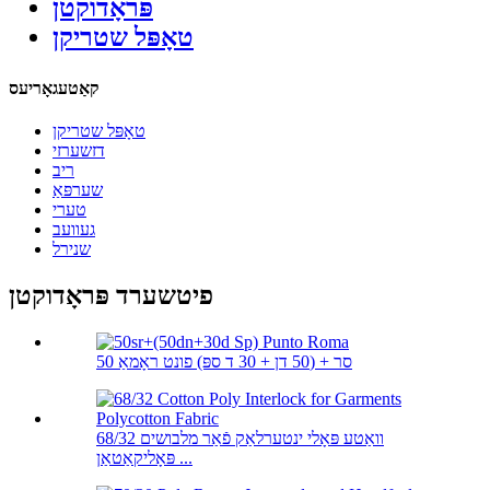
פּראָדוקטן
טאָפּל שטריקן
קאַטעגאָריעס
טאָפּל שטריקן
דזשערזי
ריב
שערפּאַ
טערי
געוועב
שנירל
פיטשערד פּראָדוקטן
50 סר + (50 דן + 30 ד ספּ) פונט ראָמאַ
68/32 וואַטע פּאָלי ינטערלאַק פֿאַר מלבושים
פּאָליקאַטאַן ...