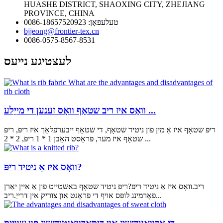
HUASHE DISTRICT, SHAOXING CITY, ZHEJIANG
PROVINCE, CHINA
טעלעפאָן: 0086-18657520923
bjjeong@frontier-tex.cn
0086-0575-8567-8531
לעצטיגע נייעס
וואָס איז ריב שטאָף וואָס זענען די מייַלע ...
ריפּ שטאָף איז אַ מין פון ניטיד שטאָף, די שטאָף ייבערפלאַך איז ריפּ, ריפּ
שטאָף איז מער, פּראָסט האָבן 1 * 1 ריפּ, 2 * 2 ...
וואָס איז אַ ניטיד ריפּ?
ריב.וואָס איז אַ ניטיד ריפּ?ריפּ ניטיד שטאָף באשטייט פון אַ איין יאַרן
פאָרמינג לופּס אויף די פראָנט און צוריק אין דרייַ.ריב...