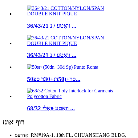
36/43/21 וואַטע / נ ...
36/43/21 וואַטע / נ ...
50סר+(50דנ+30ד ספּ...
68/32 וואַטע פּאָלי ...
רוף אונז
אַדרעס: RM#19A-1, 18th FL, CHUANSHANG BLDG,