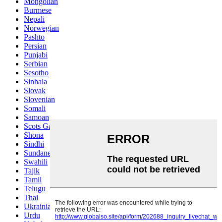
Mongolian
Burmese
Nepali
Norwegian
Pashto
Persian
Punjabi
Serbian
Sesotho
Sinhala
Slovak
Slovenian
Somali
Samoan
Scots Gaelic
Shona
Sindhi
Sundanese
Swahili
Tajik
Tamil
Telugu
Thai
Ukrainian
Urdu