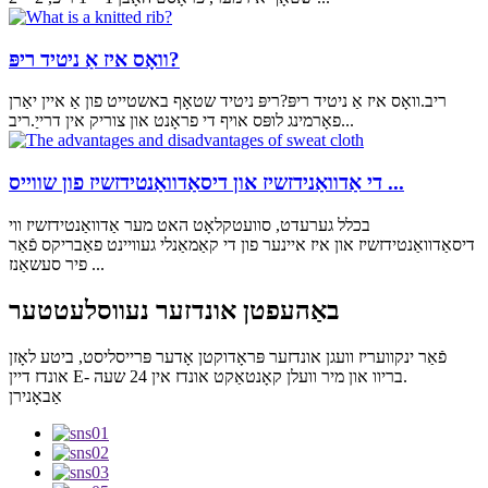
וואָס איז אַ ניטיד ריפּ?
ריב.וואָס איז אַ ניטיד ריפּ?ריפּ ניטיד שטאָף באשטייט פון אַ איין יאַרן
פאָרמינג לופּס אויף די פראָנט און צוריק אין דרייַ.ריב...
די אַדוואַנידזשיז און דיסאַדוואַנטידזשיז פון שווייס ...
בכלל גערעדט, סוועטקלאָט האט מער אַדוואַנטידזשיז ווי
דיסאַדוואַנטידזשיז און איז איינער פון די קאַמאַנלי געוויינט פאַבריקס פֿאַר
פיר סעשאַנז ...
באַהעפטן אונדזער נעווסלעטטער
פֿאַר ינקוועריז וועגן אונדזער פּראָדוקטן אָדער פּרייסליסט, ביטע לאָזן
אונדז דיין E- בריוו און מיר וועלן קאָנטאַקט אונדז אין 24 שעה.
אַבאָנירן