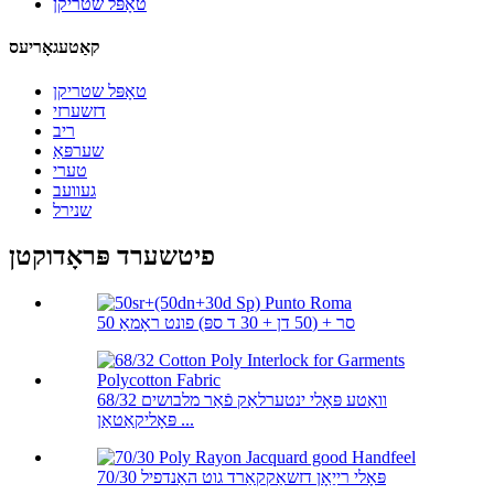
טאָפּל שטריקן
קאַטעגאָריעס
טאָפּל שטריקן
דזשערזי
ריב
שערפּאַ
טערי
געוועב
שנירל
פיטשערד פּראָדוקטן
50 סר + (50 דן + 30 ד ספּ) פונט ראָמאַ
68/32 וואַטע פּאָלי ינטערלאַק פֿאַר מלבושים
פּאָליקאַטאַן ...
70/30 פּאָלי רייַאָן דזשאַקקאַרד גוט האַנדפיל