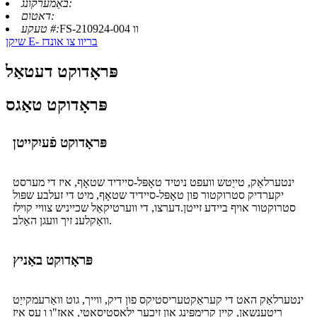
באַמערקונג:
דאטום:
FS-210924-004 וו
טעקע #:
שיקן E- בריוו צו אונדז
פּראָדוקט דעטאַל
פּראָדוקט טאַגס
פּראָדוקט פֿעיִקייטן
ינטערלאַק, טייַטש וועפט ניטיד טאָפּל-סיידיד שטאָף, איז די מערסט
יקערדיק סטרוקטור פון טאָפּל-סיידיד שטאָף, מיט די זעלבע שפּול
סטרוקטור אויף ביידע זייטן.דערצו, די ווערטיקאַל שכייניש צוויי קוילז
וואַקלענ זיך וועגן האַלב.
פּראָדוקט באַניץ
ינטערלאַק האט די קעראַקטעריסטיקס פון דיק, ווייך, גוט וואַרעמקייַט
ריטענשאַן, קיין קרימפּינג און זיכער ילאַסטיסאַטי, אאז"ו ו עס איז