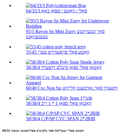
64/33/3 פּאָלי / וואַטע / שפּאַן באָאַ
95/5 Rayon Sp Mini Zurry פֿאַר ונטערוועש
בעטגעוואַנט
55/45 וואַטע פּאַלי פראנצויזיש טערי
58/38/4 קאָטאַן פּאָלי ספּאַן סינגלע דזשערזי
60/40 Cvc Non Sp דזשערזי פֿאַר גאַרמענט קליידונג
58/38/4 קאָטאַן פּאָלי ספּאַן 1 * 1 ריב
58/38/4 C/P/SP CVC SPAN 2*2RIB
68/32 קאָטאַן פּאָלי ינטערלאַק פֿאַר מלבושים פּאָליקאַטאַן שטאָף