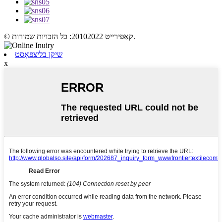
© קאַפּירייט 20102022: כל הזכויות שמורות.
שיקן בליצפּאָסט
x