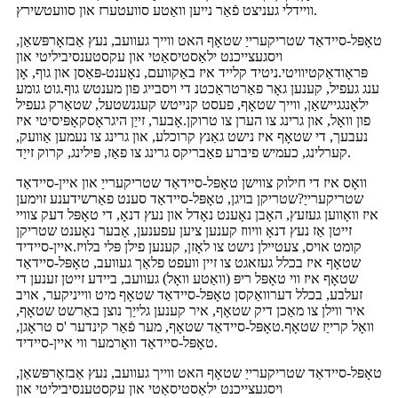
וויידלי געניצט פֿאַר נייען וואַטע סוועטערז און סוועטשירץ.
טאָפּל-סיידאַד שטריקערייַ שטאָף האט ווייך געוועב, נעץ אַבזאָרפּשאַן,
ויסגעצייכנט ילאַסטיסאַטי און עקסטענסיביליטי און
פּראָודאַקטיוויטי.ניטיד קלייד איז באַקוועם, נאָענט-פּאַסן און גוף, אָן
ענג געפיל, קענען גאָר פאַרטראַכטנ די ויסבייג פון מענטש גוף.גוט גומע
ילאָנגגיישאַן, ווייך שטאָף, פעסט קנייטש קעגנשטעל, שטאַרק געפיל
פון וואָל, און גרינג צו הערן צו טרוקן.אָבער, זייַן היגראָסקאָפּיסיטי איז
נעבעך, די שטאָף איז נישט גאַנץ קרוכלע, און גרינג צו נעמען אַוועק,
קערלינג, כעמיש פיברע פאַבריקס גרינג צו פאַז, פּילינג, קרוק זייַד.
וואָס איז די חילוק צווישן טאָפּל-סיידאַד שטריקערייַ און איין-סיידאַד
שטריקערייַ?שטריקן בויגן, טאָפּל-סיידאַד סענט פאַרשידענע זוימען
איז וואָווען געזעץ, האָבן נאָענט נאָדל און נעץ דנאָ, די טאָפּל דעק צוויי
זייטן אַז נעץ דנאָ וויווז קענען ציען עפענען, אָבער נאָענט שטריקן
קומט אויס, צעטיילן נישט צו לאָזן, קענען פילן פּלי בלויז.איין-סיידיד
שטאָף איז בכלל געזאגט צו זיין וועפט פלאַך געוועב, טאָפּל-סיידאַד
שטאָף איז ווי טאָפּל ריפּ (וואַטע וואָל) געוועב, ביידע זייטן זענען די
זעלבע, בכלל דערוואַקסן טאָפּל-סיידאַד שטאָף מיט ווייניקער, אויב
איר ווילן צו מאַכן דיק שטאָף, איר קענען גלייַך נוצן באַרשט שטאָף,
וואָל קרייַז שטאָף.טאָפּל-סיידאַד שטאָף, מער פֿאַר קינדער 'ס טראָגן,
טאָפּל-סיידאַד וואָרמער ווי איין-סיידיד.
טאָפּל-סיידאַד שטריקערייַ שטאָף האט ווייך געוועב, נעץ אַבזאָרפּשאַן,
ויסגעצייכנט ילאַסטיסאַטי און עקסטענסיביליטי און