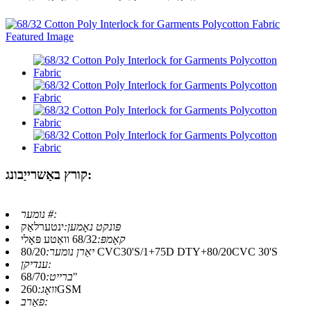
קורץ באַשרייַבונג:
נומער #:
פּונקט נאָמען:
ינטערלאַק
קאָמפּ:
68/32 וואַטע פּאָלי
80/20 CVC30'S/1+75D DTY+80/20CVC 30'S
יאַרן נומער:
ענדיקן:
68/70"
ברייט:
260GSM
וואָג:
פאַרב: