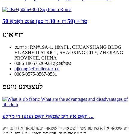
50 סר + (50 דן + 30 ד ספּ) פונט ראָמאַ
רוף אונז
אַדרעס: RM#19A-1, 18th FL, CHUANSHANG BLDG,
HUASHE DISTRICT, SHAOXING CITY, ZHEJIANG
PROVINCE, CHINA
טעלעפאָן: 0086-18657520923
bjjeong@frontier-tex.cn
0086-0575-8567-8531
לעצטיגע נייעס
וואָס איז ריב שטאָף וואָס זענען די מייַלע ...
ריפּ שטאָף איז אַ מין פון ניטיד שטאָף, די שטאָף ייבערפלאַך איז ריפּ, ריפּ
שטאָף איז מער, פּראָסט האָבן 1 * 1 ריפּ, 2 * 2 ...