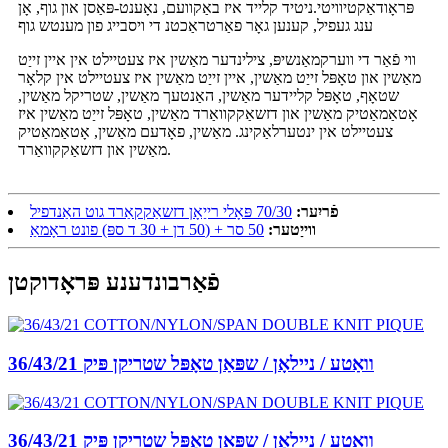
פּראָודאַקטיוויטי.ניטיד קלייד איז באַקוועם, נאָענט-פּאַסן און גוף, אָן
ענג געפיל, קענען גאָר פאַרטראַכטנ די ויסבייג פון מענטש גוף
ווי פֿאַר די ווערקמאַנשיפּ, צילינדער מאַשין איז צעטיילט אין איין זייַט
מאַשין און טאָפּל זייַט מאַשין, איין זייַט מאַשין איז צעטיילט אין קלאָר
שטאָף, טאָפּל קליידער מאַשין, האַנטעך מאַשין, שטריקל מאַשין,
אָטאַמאַטיק מאַשין און דזשאַקקוואַרד מאַשין, טאָפּל זייַט מאַשין איז
צעטיילט אין ינטערלאַקינג. מאַשין, פאָדעם מאַשין, אָטאַמאַטיק
מאַשין און דזשאַקקוואַרד.
פֿריִער:
70/30 פּאָלי רייַאָן דזשאַקקאַרד גוט האַנדפיל
ווייַטער:
50 סר + (50 דן + 30 ד ספּ) פונט ראָמאַ
פֿאַרבונדענע פּראָדוקטן
36/43/21 וואַטע / ניילאָן / שפּאַן טאָפּל שטריקן פּיק
36/43/21 וואַטע / ניילאָן / שפּאַן טאָפּל שטריקן פּיק