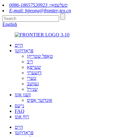
טעלעפאָן: 0086-18657520923
E-mail: bjjeong@frontier-tex.cn
English
היים
פּראָדוקטן
טאָפּל שטריקן
ריב
שערפּאַ
דזשערזי
טערי
געוועב
שנירל
וועגן אונז
אונדזער אָפיס
נייַעס
FAQ
רוף אונז
היים
פּראָדוקטן